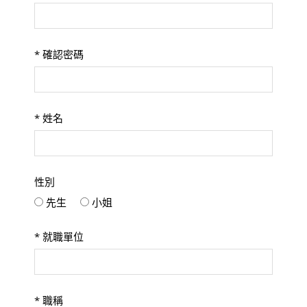
*
確認密碼
*
姓名
性別
先生
小姐
*
就職單位
*
職稱