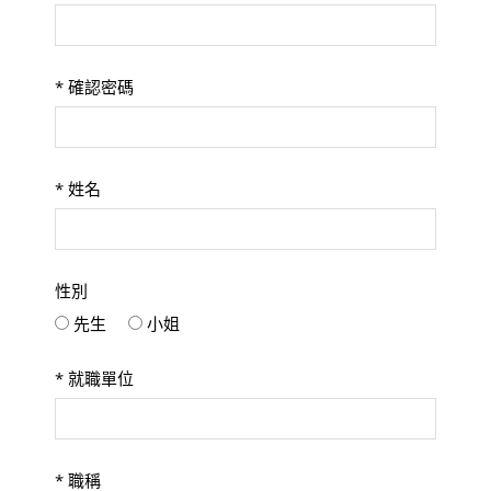
*
確認密碼
*
姓名
性別
先生
小姐
*
就職單位
*
職稱