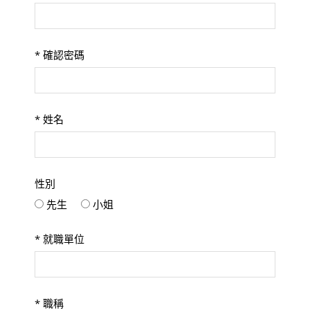
*
確認密碼
*
姓名
性別
先生
小姐
*
就職單位
*
職稱