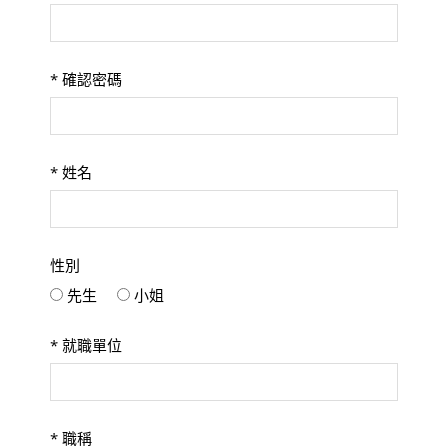
*
確認密碼
*
姓名
性別
先生
小姐
*
就職單位
*
職稱