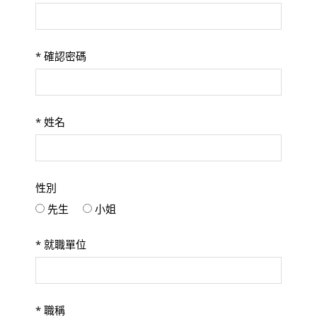
*
確認密碼
*
姓名
性別
先生
小姐
*
就職單位
*
職稱