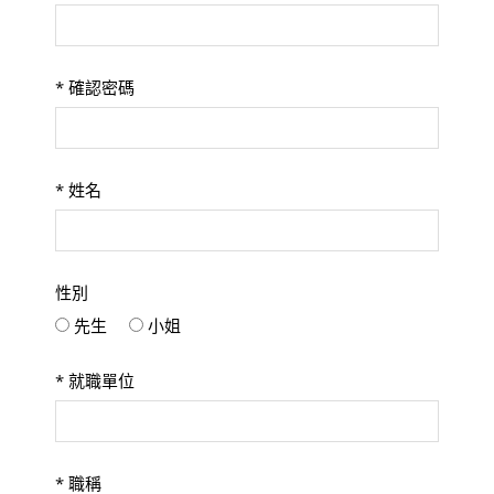
*
確認密碼
*
姓名
性別
先生
小姐
*
就職單位
*
職稱