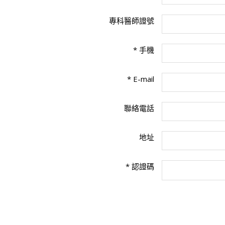
專科醫師證號
*
手機
*
E-mail
聯絡電話
地址
*
認證碼