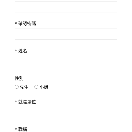
*
確認密碼
*
姓名
性別
先生
小姐
*
就職單位
*
職稱