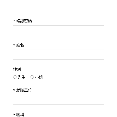
*
確認密碼
*
姓名
性別
先生
小姐
*
就職單位
*
職稱