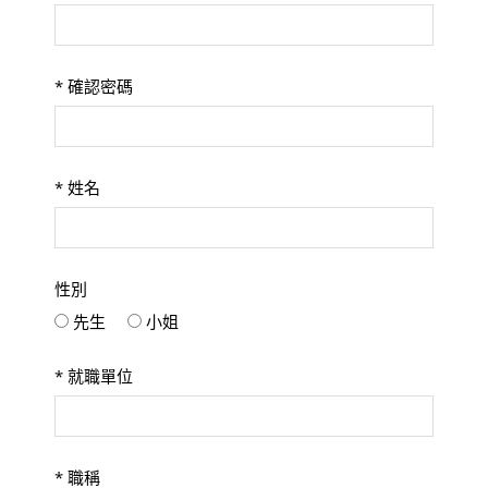
*
確認密碼
*
姓名
性別
先生
小姐
*
就職單位
*
職稱