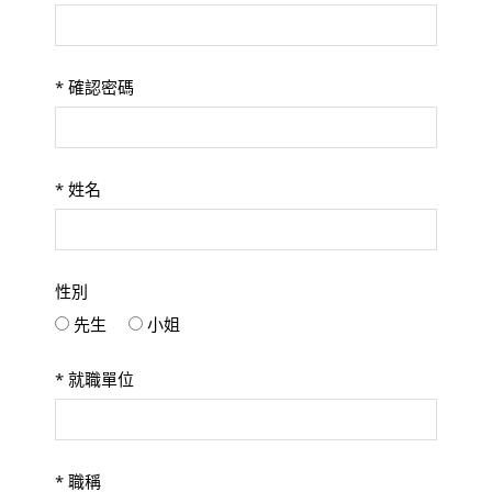
*
確認密碼
*
姓名
性別
先生
小姐
*
就職單位
*
職稱