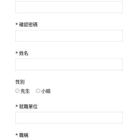
*
確認密碼
*
姓名
性別
先生
小姐
*
就職單位
*
職稱