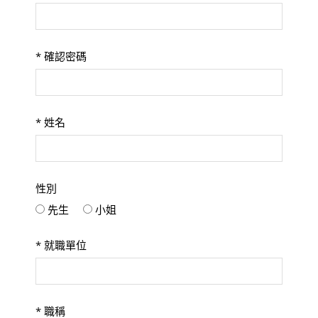
*
確認密碼
*
姓名
性別
先生
小姐
*
就職單位
*
職稱