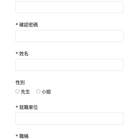
*
確認密碼
*
姓名
性別
先生
小姐
*
就職單位
*
職稱