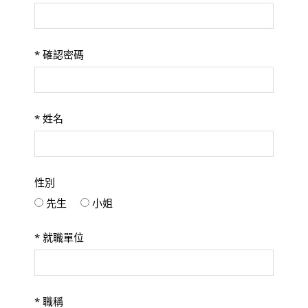
*
確認密碼
*
姓名
性別
先生
小姐
*
就職單位
*
職稱