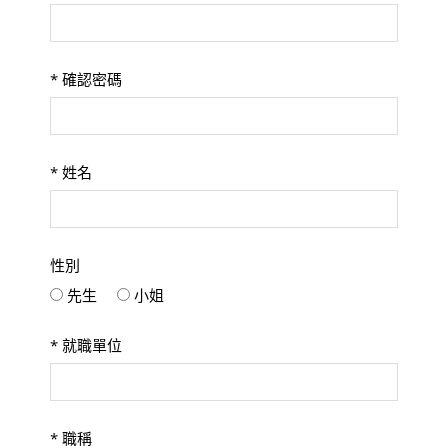
*
確認密碼
*
姓名
性別
先生
小姐
*
就職單位
*
職稱