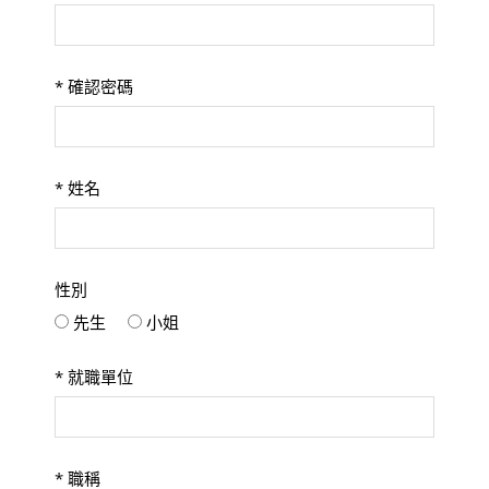
*
確認密碼
*
姓名
性別
先生
小姐
*
就職單位
*
職稱