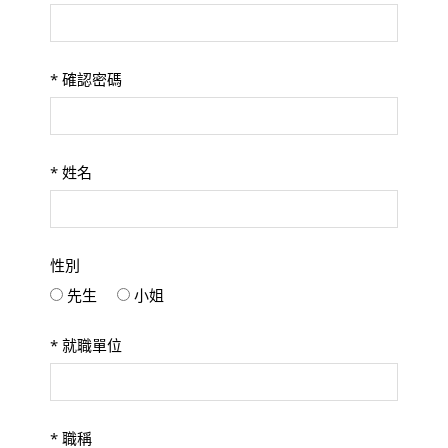
*
確認密碼
*
姓名
性別
先生
小姐
*
就職單位
*
職稱