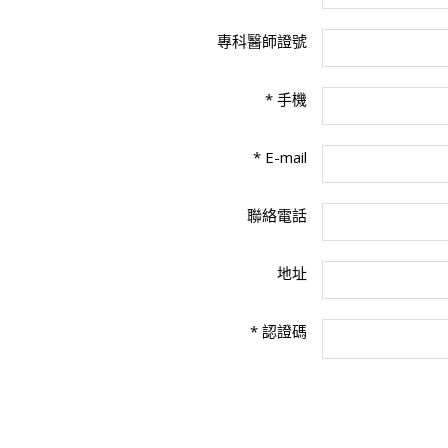
專科醫師證號
*
手機
*
E-mail
聯絡電話
地址
*
認證碼