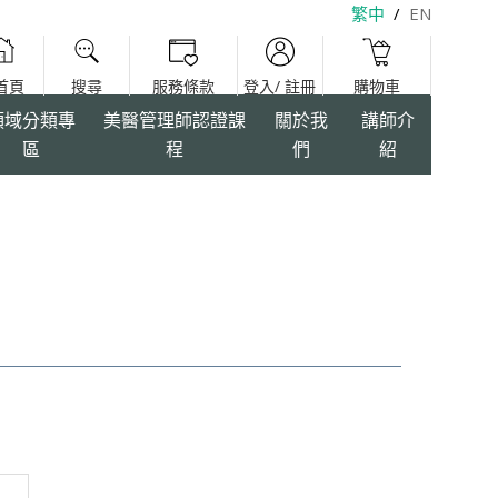
繁中
/
EN
領域分類專
美醫管理師認證課
關於我
講師介
區
程
們
紹