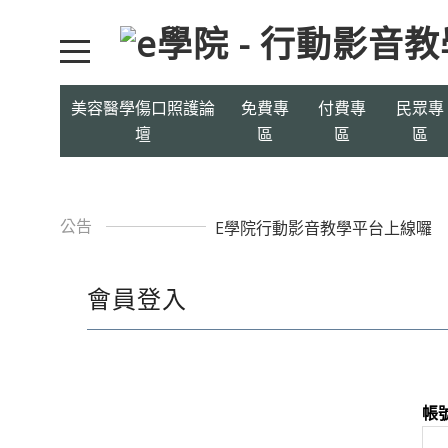
美容醫學傷口照護論
免費專
付費專
民眾專
壇
區
區
區
公告
E學院行動影音教學平台上線囉
會員登入
帳