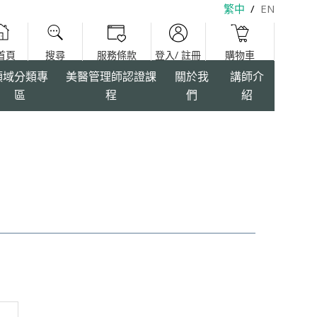
繁中
/
EN
領域分類專
美醫管理師認證課
關於我
講師介
區
程
們
紹