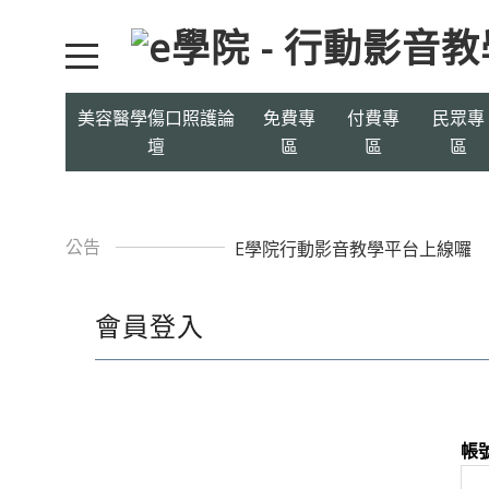
美容醫學傷口照護論
免費專
付費專
民眾專
壇
區
區
區
公告
E學院行動影音教學平台上線囉
會員登入
帳