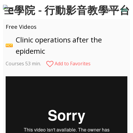
繁中
/
EN
Free Videos
Clinic operations after the
epidemic
Courses 53 min.
Add to Favorites