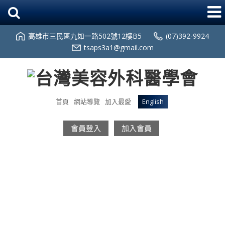
高雄市三民區九如一路502號12樓B5
(07)392-9924
tsaps3a1@gmail.com
首頁
網站導覽
加入最愛
English
會員登入
加入會員