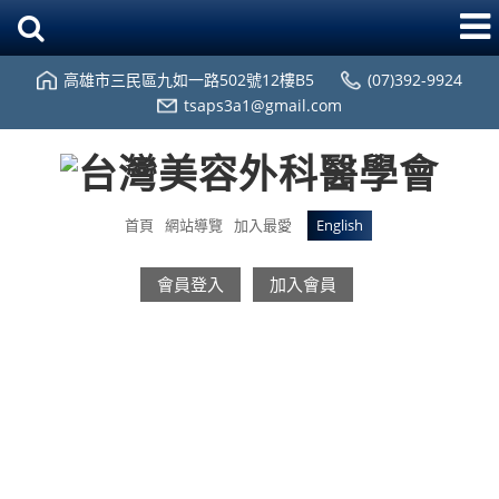
高雄市三民區九如一路502號12樓B5
(07)392-9924
tsaps3a1@gmail.com
首頁
網站導覽
加入最愛
English
會員登入
加入會員