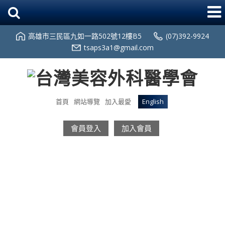
高雄市三民區九如一路502號12樓B5
(07)392-9924
tsaps3a1@gmail.com
首頁
網站導覽
加入最愛
English
會員登入
加入會員