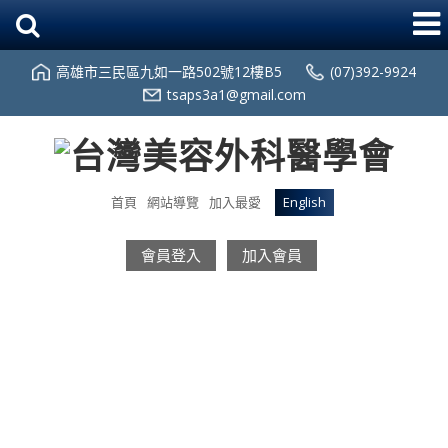
高雄市三民區九如一路502號12樓B5
(07)392-9924
tsaps3a1@gmail.com
首頁
網站導覽
加入最愛
English
會員登入
加入會員