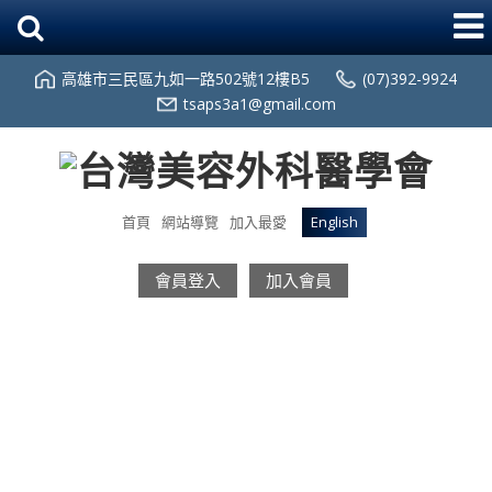
高雄市三民區九如一路502號12樓B5
(07)392-9924
tsaps3a1@gmail.com
首頁
網站導覽
加入最愛
English
會員登入
加入會員