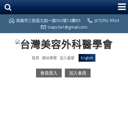
高雄市三民區九如一路502號12樓B5
(07)392-9924
tsaps3a1@gmail.com
首頁
網站導覽
加入最愛
English
會員登入
加入會員