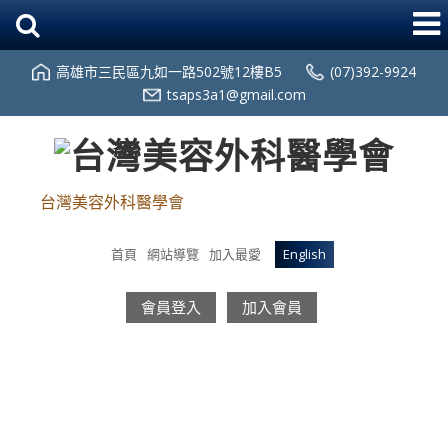
高雄市三民區九如一路502號12樓B5
(07)392-9924
tsaps3a1@gmail.com
台灣美容外科醫學會
首頁
網站導覽
加入最愛
English
會員登入
加入會員