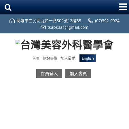
高雄市三民區九如一路502號12樓B5
(07)392-9924
tsaps3a1@gmail.com
首頁
網站導覽
加入最愛
English
會員登入
加入會員