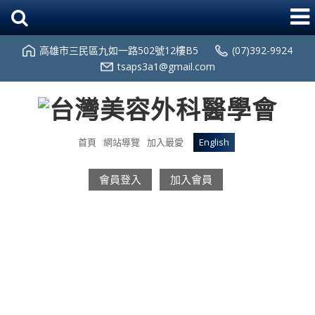
高雄市三民區九如一路502號12樓B5
(07)392-9924
tsaps3a1@gmail.com
首頁
網站導覽
加入最愛
English
會員登入
加入會員