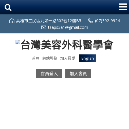
高雄市三民區九如一路502號12樓B5
(07)392-9924
tsaps3a1@gmail.com
首頁
網站導覽
加入最愛
English
會員登入
加入會員