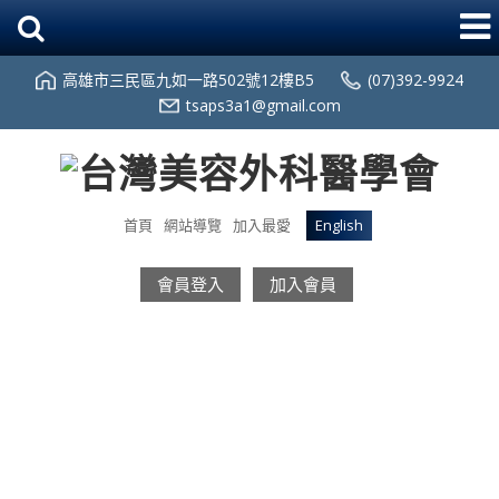
高雄市三民區九如一路502號12樓B5
(07)392-9924
tsaps3a1@gmail.com
首頁
網站導覽
加入最愛
English
會員登入
加入會員