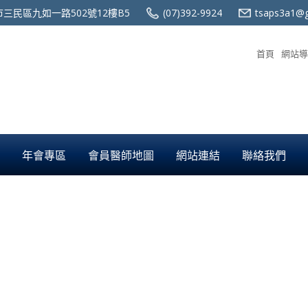
三民區九如一路502號12樓B5
(07)392-9924
tsaps3a1@g
首頁
網站導
年會專區
會員醫師地圖
網站連結
聯絡我們