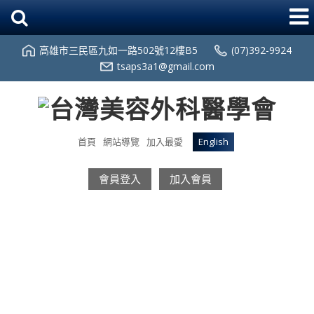
高雄市三民區九如一路502號12樓B5
(07)392-9924
tsaps3a1@gmail.com
首頁
網站導覽
加入最愛
English
會員登入
加入會員