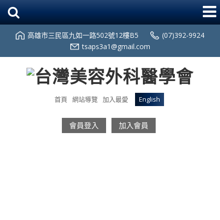
高雄市三民區九如一路502號12樓B5
(07)392-9924
tsaps3a1@gmail.com
首頁
網站導覽
加入最愛
English
會員登入
加入會員