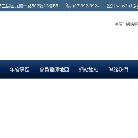
三民區九如一路502號12樓B5
(07)392-9924
tsaps3a1@g
首頁
網站導
年會專區
會員醫師地圖
網站連結
聯絡我們