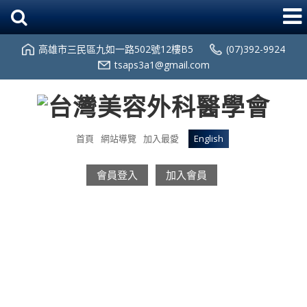
高雄市三民區九如一路502號12樓B5
(07)392-9924
tsaps3a1@gmail.com
首頁
網站導覽
加入最愛
English
會員登入
加入會員