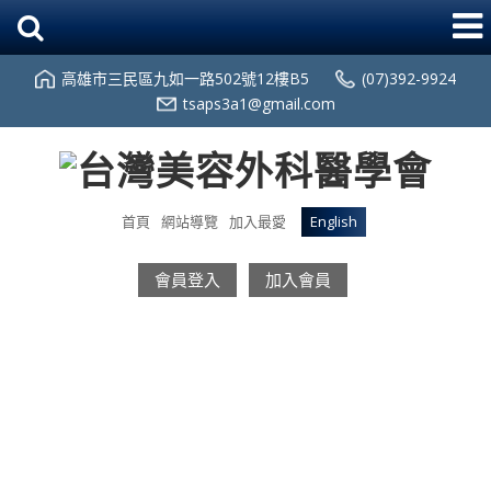
高雄市三民區九如一路502號12樓B5
(07)392-9924
tsaps3a1@gmail.com
首頁
網站導覽
加入最愛
English
會員登入
加入會員