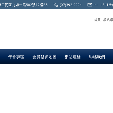
三民區九如一路502號12樓B5
(07)392-9924
tsaps3a1@g
首頁
網站導
年會專區
會員醫師地圖
網站連結
聯絡我們