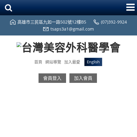
高雄市三民區九如一路502號12樓B5
(07)392-9924
tsaps3a1@gmail.com
首頁
網站導覽
加入最愛
English
會員登入
加入會員