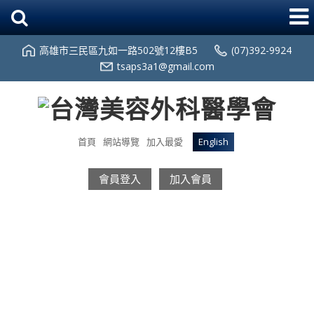
高雄市三民區九如一路502號12樓B5
(07)392-9924
tsaps3a1@gmail.com
首頁
網站導覽
加入最愛
English
會員登入
加入會員