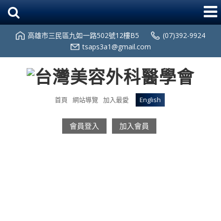
高雄市三民區九如一路502號12樓B5
(07)392-9924
tsaps3a1@gmail.com
首頁
網站導覽
加入最愛
English
會員登入
加入會員