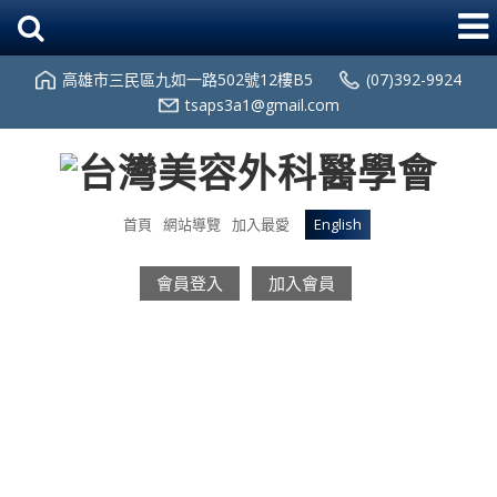
高雄市三民區九如一路502號12樓B5
(07)392-9924
tsaps3a1@gmail.com
首頁
網站導覽
加入最愛
English
會員登入
加入會員