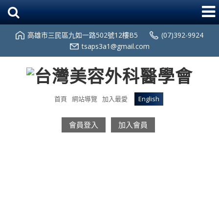
高雄市三民區九如一路502號12樓B5
(07)392-9924
tsaps3a1@gmail.com
首頁
網站導覽
加入最愛
English
會員登入
加入會員