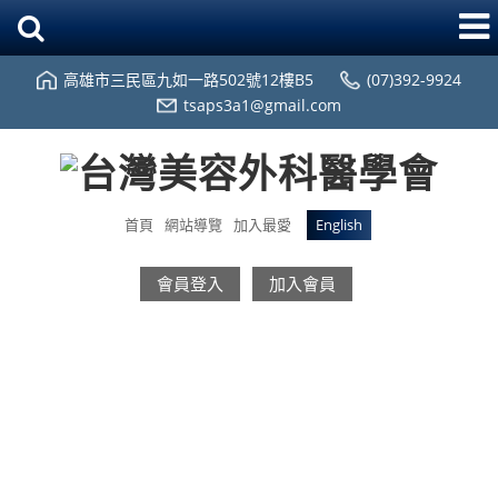
高雄市三民區九如一路502號12樓B5
(07)392-9924
tsaps3a1@gmail.com
首頁
網站導覽
加入最愛
English
會員登入
加入會員