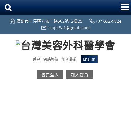
高雄市三民區九如一路502號12樓B5
(07)392-9924
tsaps3a1@gmail.com
首頁
網站導覽
加入最愛
English
會員登入
加入會員