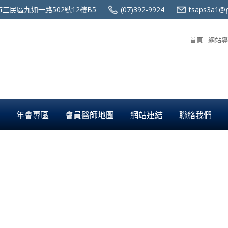
三民區九如一路502號12樓B5
(07)392-9924
tsaps3a1@g
首頁
網站導
年會專區
會員醫師地圖
網站連結
聯絡我們