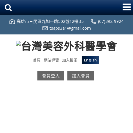
高雄市三民區九如一路502號12樓B5
(07)392-9924
tsaps3a1@gmail.com
首頁
網站導覽
加入最愛
English
會員登入
加入會員