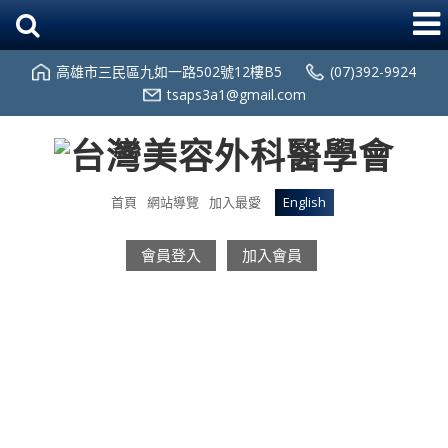
高雄市三民區九如一路502號12樓B5
(07)392-9924
tsaps3a1@gmail.com
首頁
網站導覽
加入最愛
English
會員登入
加入會員